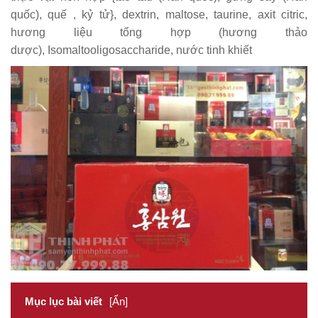
quốc), quế , kỷ tử}, dextrin, maltose, taurine, axit citric,
hương liệu tổng hợp (hương thảo
dược), Isomaltooligosaccharide, nước tinh khiết
Mục lục bài viết
[Ẩn]