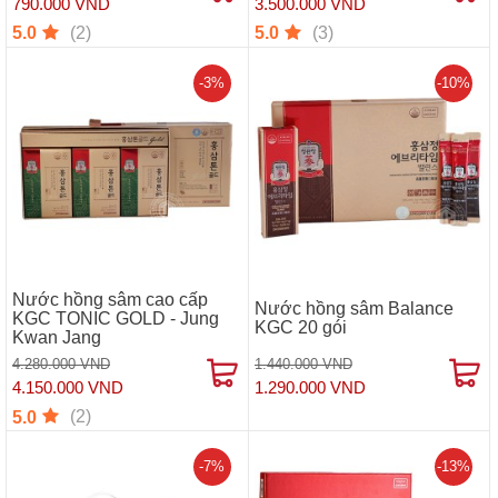
790.000 VND
3.500.000 VND
(2)
(3)
5.0
5.0
-3%
-10%
Nước hồng sâm cao cấp
Nước hồng sâm Balance
KGC TONIC GOLD - Jung
KGC 20 gói
Kwan Jang
4.280.000 VND
1.440.000 VND
4.150.000 VND
1.290.000 VND
(2)
5.0
-7%
-13%