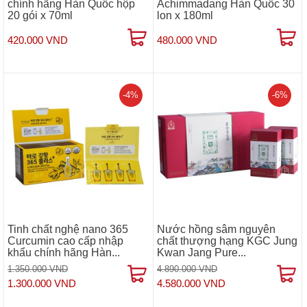
chính hãng Hàn Quốc hộp
Achimmadang Hàn Quốc 30
20 gói x 70ml
lon x 180ml
420.000 VND
480.000 VND
-4%
-6%
Tinh chất nghệ nano 365
Nước hồng sâm nguyên
Curcumin cao cấp nhập
chất thượng hạng KGC Jung
khẩu chính hãng Hàn...
Kwan Jang Pure...
1.350.000 VND
4.890.000 VND
1.300.000 VND
4.580.000 VND