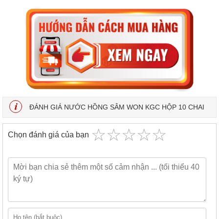
ĐÁNH GIÁ NƯỚC HỒNG SÂM WON KGC HỘP 10 CHAI
☆
★
☆
★
☆
★
☆
★
☆
★
Chọn đánh giá của bạn