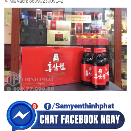
➢
Mã vạch: 8809023009142