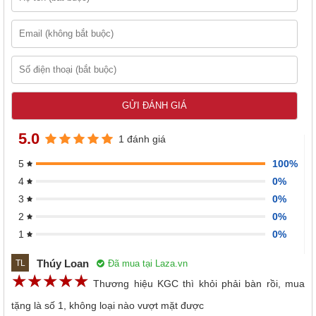
5.0
1 đánh giá
100%
5
0%
4
0%
3
0%
2
0%
1
Thúy Loan
Đã mua tại Laza.vn
TL
☆
★
☆
★
☆
★
☆
★
☆
★
Thương hiệu KGC thì khỏi phải bàn rồi, mua
tặng là số 1, không loại nào vượt mặt được