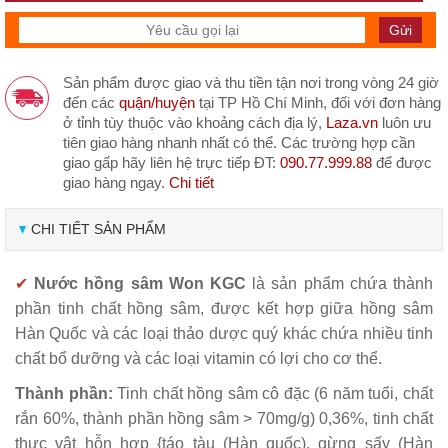
Sản phẩm được giao và thu tiền tận nơi trong vòng 24 giờ
đến các
quận/huyện
tại TP Hồ Chí Minh, đối với đơn hàng
ở tỉnh tùy thuộc vào khoảng cách địa lý,
Laza.vn
luôn ưu
tiên giao hàng nhanh nhất có thể. Các trường hợp cần
giao gấp hãy liên hệ trực tiếp ĐT:
090.77.999.88
để được
giao hàng ngay.
Chi tiết
CHI TIẾT SẢN PHẨM
✔
Nước hồng sâm Won KGC
là sản phẩm chứa thành
phần tinh chất hồng sâm, được kết hợp giữa hồng sâm
Hàn Quốc và các loại thảo dược quý khác chứa nhiều tinh
chất bổ dưỡng và các loại vitamin có lợi cho cơ thể.
Thành phần:
Tinh chất hồng sâm cô đặc (6 năm tuổi, chất
rắn 60%, thành phần hồng sâm > 70mg/g) 0,36%, tinh chất
thực vật hỗn hợp {táo tàu (Hàn quốc), gừng sấy (Hàn