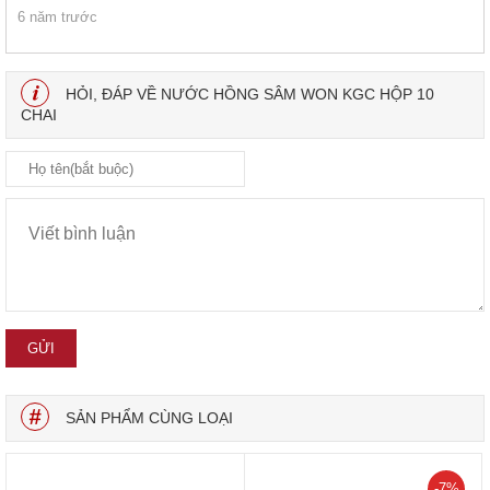
6 năm trước
HỎI, ĐÁP VỀ NƯỚC HỒNG SÂM WON KGC HỘP 10
CHAI
SẢN PHẨM CÙNG LOẠI
-7%