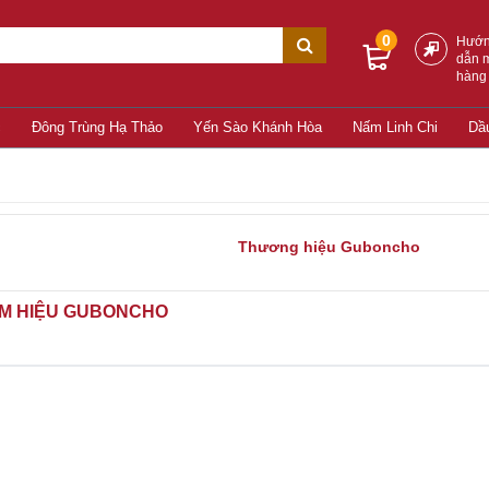
0
Hướ
dẫn 
hàng
c
Đông Trùng Hạ Thảo
Yến Sào Khánh Hòa
Nấm Linh Chi
Dầ
Thương hiệu Guboncho
M HIỆU GUBONCHO