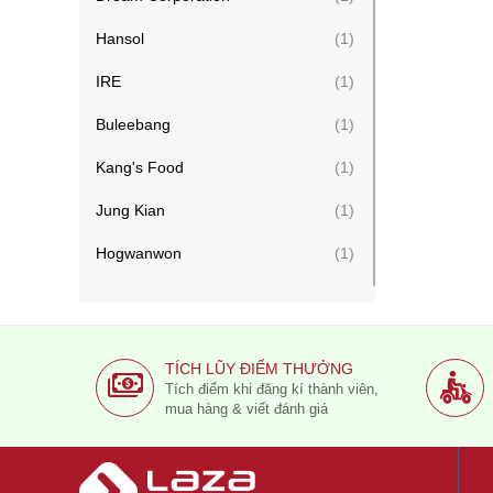
Hansol
(1)
IRE
(1)
Buleebang
(1)
Kang's Food
(1)
Jung Kian
(1)
Hogwanwon
(1)
Bio-Science
(0)
Pure Young
(3)
TÍCH LŨY ĐIỂM THƯỞNG
INSAM
(1)
Tích điểm khi đăng kí thành viên,
mua hàng & viết đánh giá
KG LAB CO
(1)
KIMKANG
(0)