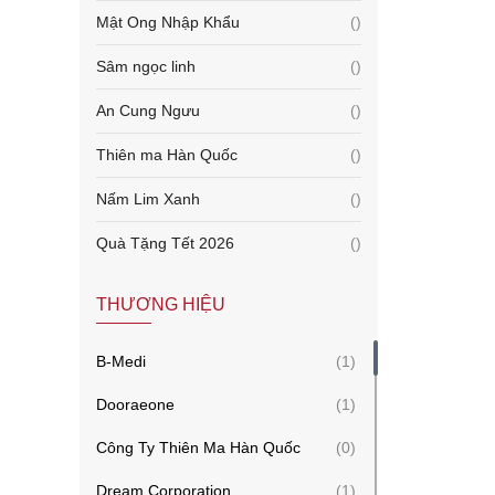
Mật Ong Nhập Khẩu
()
Sâm ngọc linh
()
An Cung Ngưu
()
Thiên ma Hàn Quốc
()
Nấm Lim Xanh
()
Quà Tặng Tết 2026
()
THƯƠNG HIỆU
B-Medi
(1)
Dooraeone
(1)
Công Ty Thiên Ma Hàn Quốc
(0)
Dream Corporation
(1)