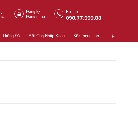
ng
Đăng ký
Hotline:
mua
Đăng nhập
090.77.999.88
u Thông Đỏ
Mật Ong Nhập Khẩu
Sâm ngọc linh