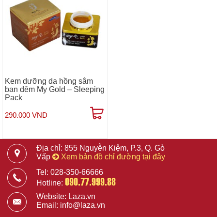
Kem dưỡng da hồng sâm
ban đêm My Gold – Sleeping
Pack
290.000 VND
Địa chỉ: 855 Nguyễn Kiệm, P.3, Q. Gò
Vấp
Xem bản đồ chỉ đường tại đây
Tel: 028-350-66666
090.77.999.88
Hotline:
Website: Laza.vn
Email: info@laza.vn