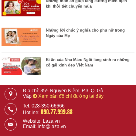
Những món ăn giúp tăng cường miễn dịch
khi thời tiết chuyển mùa
Những lời chúc ý nghĩa cho phụ nữ trong
Ngày của Mẹ
Bí ẩn của Nha Mân: Ngôi làng sinh ra những
cô gái xinh đẹp Việt Nam
Địa chỉ: 855 Nguyễn Kiệm, P.3, Q. Gò
Vấp
Xem bản đồ chỉ đường tại đây
Tel: 028-350-66666
090.77.999.88
Hotline:
Website: Laza.vn
Email: info@laza.vn