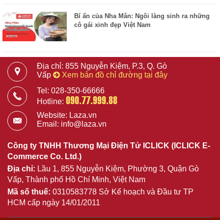
Bí ẩn của Nha Mân: Ngôi làng sinh ra những
cô gái xinh đẹp Việt Nam
Địa chỉ: 855 Nguyễn Kiệm, P.3, Q. Gò
Vấp
Xem bản đồ chỉ đường tại đây
Tel: 028-350-66666
090.77.999.88
Hotline:
Website: Laza.vn
Email: info@laza.vn
Công ty TNHH Thương Mại Điện Tử ICLICK (ICLICK E-
Commerce Co. Ltd.)
Địa chỉ:
Lầu 1, 855 Nguyễn Kiệm, Phường 3, Quận Gò
Vấp, Thành phố Hồ Chí Minh, Việt Nam
Mã số thuế:
0310583778 Sở Kế hoạch và Đầu tư TP
HCM cấp ngày 14/01/2011